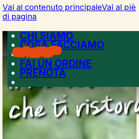
Vai al contenuto principale
Vai al piè
di pagina
CHI SIAMO
COSA FACCIAMO
FAI UN ORDINE
Il bistrot
PRENOTA
che ti ristor